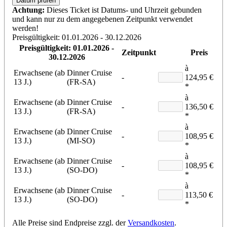
Datum prüfen
Achtung:
Dieses Ticket ist Datums- und Uhrzeit gebunden
und kann nur zu dem angegebenen Zeitpunkt verwendet
werden!
Preisgültigkeit: 01.01.2026 - 30.12.2026
Preisgültigkeit: 01.01.2026 -
Zeitpunkt
Preis
30.12.2026
à
Erwachsene (ab
Dinner Cruise
-
124,95 €
13 J.)
(FR-SA)
*
à
Erwachsene (ab
Dinner Cruise
-
136,50 €
13 J.)
(FR-SA)
*
à
Erwachsene (ab
Dinner Cruise
-
108,95 €
13 J.)
(MI-SO)
*
à
Erwachsene (ab
Dinner Cruise
-
108,95 €
13 J.)
(SO-DO)
*
à
Erwachsene (ab
Dinner Cruise
-
113,50 €
13 J.)
(SO-DO)
*
Alle Preise sind Endpreise zzgl. der
Versandkosten
.