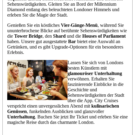
Sehenswürdigkeiten. Gleiten Sie an Bord der Millennium
Diamond entlang des beleuchteten Londoner Himmels und
erleben Sie die Magie der Stadt.
Genießen Sie ein köstliches
Vier-Gänge-Menü
, während Sie
ununterbrochene Blicke auf berühmte Sehenswürdigkeiten wie
die
Tower Bridge
, den
Shard
und die
Houses of Parliament
haben. Unsere gut ausgestattete
Bar
bietet eine Auswahl an
Getränken, und es gibt Upgrade-Optionen für ein besonderes
Erlebnis.
Lassen Sie sich von Londons
besten Künstlern mit
glamouröser Unterhaltung
verwöhnen. Erhalten Sie
faszinierende Einblicke in die
Geschichte und
Sehenswürdigkeiten der Stadt
über die App. City Cruises
verspricht einen unvergesslichen Abend mit
kulinarischen
Genüssen
, funkelnden Ausblicken und glanzvoller
Unterhaltung
. Buchen Sie jetzt Ihr Ticket und erleben Sie eine
magische Reise durch das charmante London.