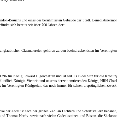
 London-Besuchs und eines der berühmtesten Gebäude der Stadt. Benediktinermön
indet sich bereits seit über 700 Jahren dort.
e unglaublichen Glasmalereien gehören zu den beeindruckendsten im Vereinigten
296 für König Edward I. geschaffen und ist seit 1308 der Sitz für die Krönung
ließlich Königin Victoria und unseres derzeit amtierenden Königs, HRH Charles
ck im Vereinigten Königreich, das noch immer für seinen ursprünglichen Zweck
Ecke der Abtei ist nach der großen Zahl an Dichtern und Schriftstellern benannt
und Thomas Hardy, sowie nach vielen Gedenksteinen und Büsten, die Shakespe