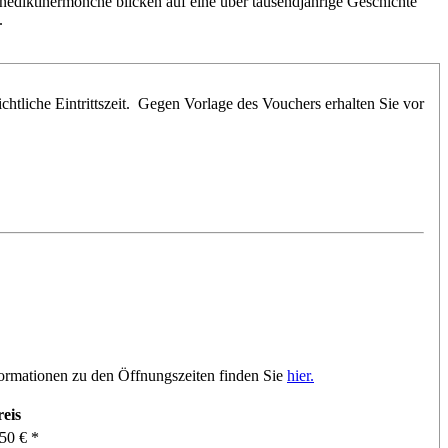
nediktinermönche blicken auf eine über tausendjährige Geschichte
.
chtliche Eintrittszeit. Gegen Vorlage des Vouchers erhalten Sie vor
ormationen zu den Öffnungszeiten finden Sie
hier.
reis
,50 € *